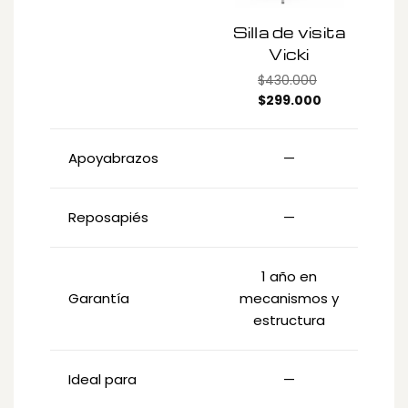
Silla de visita
Si
Vicki
$
430.000
Original
Current
$
299.000
price
price
was:
is:
Apoyabrazos
—
$430.000.
$299.000.
Reposapiés
—
1 año en
Garantía
mecanismos y
m
estructura
Ideal para
—