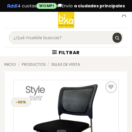
Skip
🚚
4 cuotas
Envío
a ciudades principales
WOMPI
to
content
0
FILTRAR
INICIO
/
PRODUCTOS
/
SILLAS DE VISITA
-30%