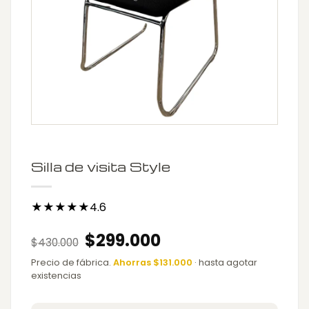
Silla de visita Style
★★★★★4.6
Original
Current
$
299.000
$
430.000
price
price
was:
is:
Precio de fábrica.
Ahorras $131.000
· hasta agotar
$430.000.
$299.000.
existencias