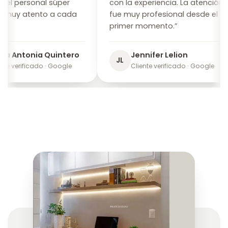
l personal súper
con la experiencia. La atención
uy atento a cada
fue muy profesional desde el
primer momento.”
 Antonia Quintero
Jennifer Lelion
JL
 verificado · Google
Cliente verificado · Google