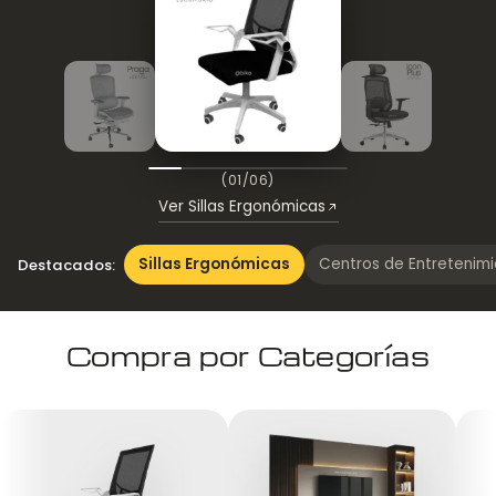
Ergonómica
Ariana
Silla
Silla
de
de
Escritorio
Escritorio
Presidente
Presidente
(01/06)
Praga
Icon
Ver Sillas Ergonómicas
negra
Sillas Ergonómicas
Centros de Entretenim
Destacados:
Compra por Categorías