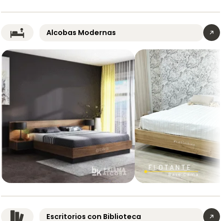
Base
Cama
Cama
Marsella
Flotante
con
Alcobas Modernas
Habitaciones
4
cajones
Gigantes
Habitaciones
Alcoba
Base
Moderna
Cama
Prisma
Flotante
Escritorios con Biblioteca