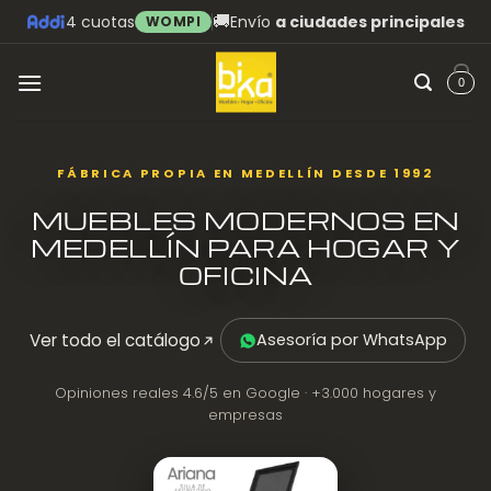
Skip
🚚
4 cuotas
Envío
a ciudades principales
WOMPI
to
content
0
FÁBRICA PROPIA EN MEDELLÍN DESDE 1992
MUEBLES MODERNOS EN
MEDELLÍN PARA HOGAR Y
OFICINA
Ver todo el catálogo
Asesoría por WhatsApp
Opiniones reales 4.6/5 en Google · +3.000 hogares y
empresas
Silla