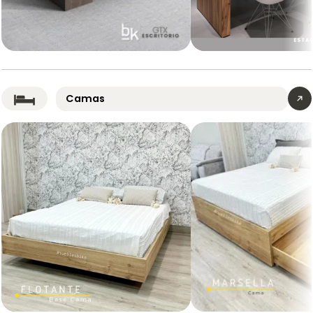
Escritorio
Estación
Gerencial
de
GTX
Trabajo
Camas
Poppi