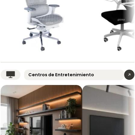
Silla
Silla
de
Ergonómica
Escritorio
Ariana
Centros de Entretenimiento
Presidente
Praga