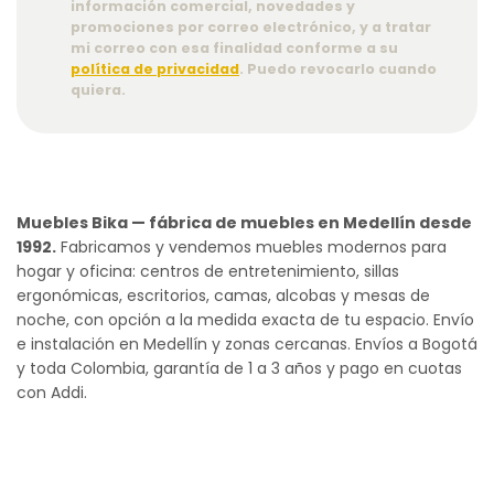
información comercial, novedades y
promociones por correo electrónico, y a tratar
mi correo con esa finalidad conforme a su
política de privacidad
. Puedo revocarlo cuando
quiera.
Muebles Bika — fábrica de muebles en Medellín desde
1992.
Fabricamos y vendemos muebles modernos para
hogar y oficina: centros de entretenimiento, sillas
ergonómicas, escritorios, camas, alcobas y mesas de
noche, con opción a la medida exacta de tu espacio. Envío
e instalación en Medellín y zonas cercanas. Envíos a Bogotá
y toda Colombia, garantía de 1 a 3 años y pago en cuotas
con Addi.