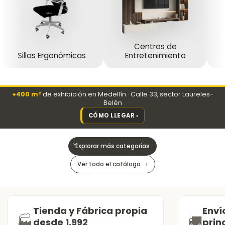
Centros de
Sillas Ergonómicas
Entretenimiento
+400 m²
de exhibición en Medellín · Calle 33, sector Laureles-
Belén
CÓMO LLEGAR ›
Explorar más categorías
Ver todo el catálogo →
Tienda y Fábrica propia
Enví
🏭
🚚
desde 1.992
prin