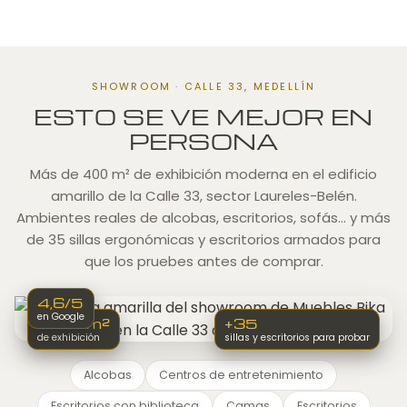
SHOWROOM · CALLE 33, MEDELLÍN
ESTO SE VE MEJOR EN
PERSONA
Más de 400 m² de exhibición moderna en el edificio
amarillo de la Calle 33, sector Laureles-Belén.
Ambientes reales de alcobas, escritorios, sofás… y más
de 35 sillas ergonómicas y escritorios armados para
que los pruebes antes de comprar.
4,6/5
en Google
+400 m²
+35
de exhibición
sillas y escritorios para probar
Alcobas
Centros de entretenimiento
Escritorios con biblioteca
Camas
Escritorios