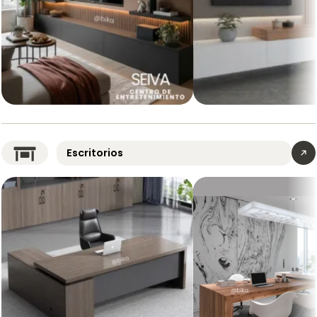
Centro
Centro
de
de
Entretenimiento
Entretenimiento
Escritorios
Seiva
y
LED
Estudio
y
Napoly
Repisas
|
Muebles
Bika
Medellín