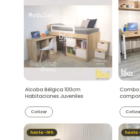
Alcoba Bélgica 100cm
Combo 
Habitaciones Juveniles
compon
Cotizar
Cotiza
hasta -16%
hasta 