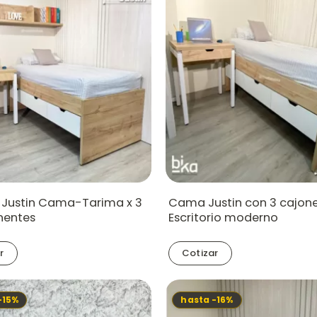
Justin Cama-Tarima x 3
Cama Justin con 3 cajone
entes
Escritorio moderno
r
Cotizar
-15%
hasta -16%