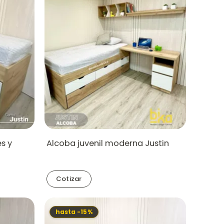
s y
Alcoba juvenil moderna Justin
Cotizar
hasta -15%