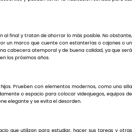
múltiples
variantes.
Las
opciones
se
al final y tratan de ahorrar lo más posible. No obstante,
pueden
r por un marco que cuente con estanterías o cajones o un
elegir
una cabecera atemporal y de buena calidad, ya que será
en
la
 en los próximos años.
página
de
producto
 hijos. Prueben con elementos modernos, como una silla
amente o espacio para colocar videojuegos, equipos de
ne elegante y se evita el desorden.
io que utilizan para estudiar, hacer sus tareas y otras