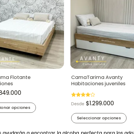
ma Flotante
CamaTarima Avanty
iones
Habitaciones juveniles
849.000
Valorado
$
1.299.000
Desde
en
4
de
ionar opciones
5
Seleccionar opciones
o
Este
 ayudarán a encontrar la alcoba perfecta para los ado
producto