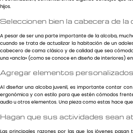
múltiples
múltiples
hijos.
variantes.
variantes
Las
Las
Seleccionen bien la cabecera de la
opciones
opcione
se
se
A pesar de ser una parte importante de la alcoba, muchas
pueden
pueden
cuando se trata de actualizar la habitación de un adole
elegir
elegir
cabecero de cama clásico y de calidad que sea cómodo y
en
en
la
la
una «ancla» (como se conoce en diseño de interiores) en 
página
página
de
de
Agregar elementos personalizados 
producto
product
Al diseñar una alcoba juvenil, es importante contar co
ergonómica y con estilo para que estén cómodos frent
audio u otros elementos. Una pieza como estas hace que l
Hagan que sus actividades sean a
Las principales razones por las que los jóvenes pasan 