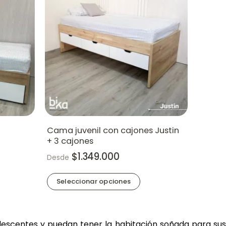
Cama juvenil con cajones Justin
+ 3 cajones
$
1.349.000
Desde
Seleccionar opciones
Este
producto
tiene
lescentes y puedan tener la habitación soñada para sus