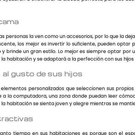
tiene
.
múltiples
variantes.
 cama
s
Las
opciones
 personas la ven como un accesorios, por lo que la dejan 
se
scente, los mejor es invertir lo suficiente, pueden opta
pueden
 brinde un gran estilo. Lo mejor es siempre optar por 
elegir
la habitación y se adaptará a la perfección con sus hijos
en
la
al gusto de sus hijos
página
o
de
n elementos personalizados que seleccionen sus propios
producto
e a la computadora, una zona donde puedan leer cómod
a habitación se sienta joven y alegre mientras se mantie
tractivas
tanto tiempo en sus habitaciones es porque son el espac