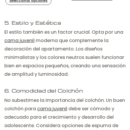
Seleccionar opciones
Este
Este
producto
producto
tiene
tiene
5. Estilo y Estética
múltiples
múltiples
variantes.
El estilo también es un factor crucial. Opta por una
variantes.
Las
cama juvenil
moderna que complemente la
Las
opciones
decoración del apartamento. Los diseños
opciones
se
se
minimalistas y los colores neutros suelen funcionar
pueden
pueden
bien en espacios pequeños, creando una sensación
elegir
elegir
en
de amplitud y luminosidad.
en
la
la
página
6. Comodidad del Colchón
página
de
de
No subestimes la importancia del colchón. Un buen
producto
producto
colchón para
cama juvenil
debe ser cómodo y
adecuado para el crecimiento y desarrollo del
adolescente. Considera opciones de espuma de