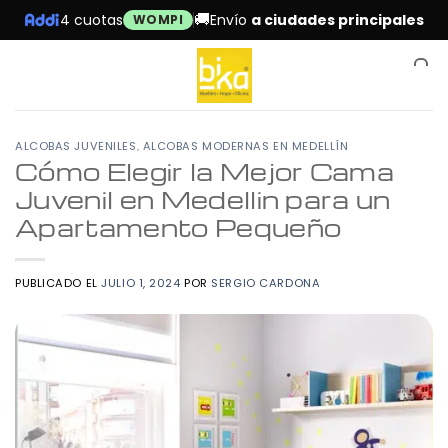
Skip
🚚
4 cuotas
Envío
a ciudades principales
WOMPI
to
content
0
,
ALCOBAS JUVENILES
ALCOBAS MODERNAS EN MEDELLÍN
Cómo Elegir la Mejor Cama
Juvenil en Medellin para un
Apartamento Pequeño
PUBLICADO EL
JULIO 1, 2024
POR
SERGIO CARDONA