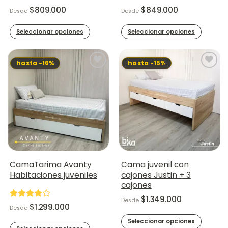
$
809.000
$
849.000
Desde
Desde
Seleccionar opciones
Seleccionar opciones
Este
Este
producto
producto
hasta -16%
hasta -15%
tiene
tiene
múltiples
múltiples
variantes.
variantes.
Las
Las
opciones
opciones
se
se
pueden
pueden
elegir
elegir
CamaTarima Avanty
Cama juvenil con
en
en
Habitaciones juveniles
cajones Justin + 3
la
la
cajones
página
página
$
1.349.000
Desde
de
de
Valorado
$
1.299.000
Desde
en
4
de
producto
producto
Seleccionar opciones
5