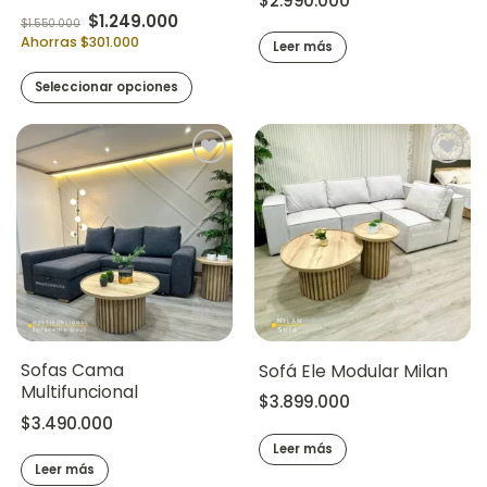
$
2.990.000
en
2
Valorado en
Original price was: $1.550.000.
Current price is: $1.249.000.
$
1.249.000
$
1.550.000
de 5
5
de 5
Ahorras $301.000
Leer más
Seleccionar opciones
Sofas Cama
Sofá Ele Modular Milan
Multifuncional
$
3.899.000
$
3.490.000
Leer más
Leer más