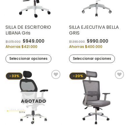
SILLA DE ESCRITORIO
SILLA EJECUTIVA BELLA
LIBANA Gris
GRIS
Original price was: $1.370.000.
Current price is: $949.000.
Original price was: 
Current pr
$
949.000
$
990.000
$
1.370.000
$
1.390.000
Ahorras $421.000
Ahorras $400.000
Seleccionar opciones
Seleccionar opciones
-33%
-20%
AGOTADO