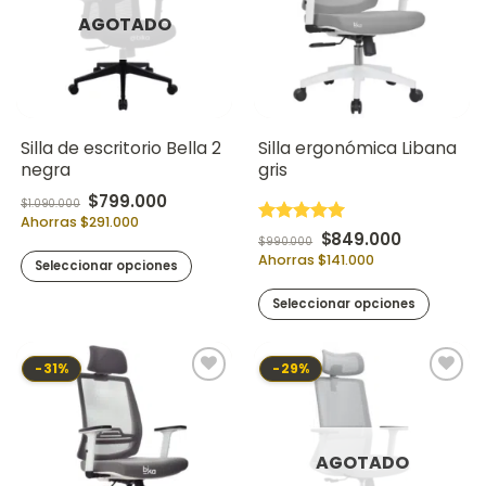
AGOTADO
Silla de escritorio Bella 2
Silla ergonómica Libana
negra
gris
Original price was: $1.090.000.
Current price is: $799.000.
$
799.000
$
1.090.000
Ahorras $291.000
Valorado en
Original price was:
Current pr
$
849.000
$
990.000
5
de 5
Ahorras $141.000
Seleccionar opciones
Seleccionar opciones
-31%
-29%
AGOTADO