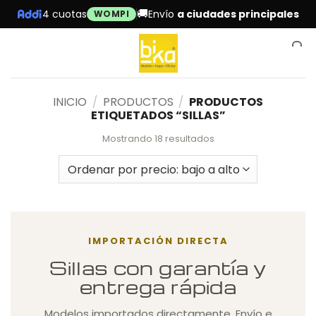
Skip
🚚
4 cuotas
Envío
a ciudades principales
WOMPI
to
content
0
INICIO
/
PRODUCTOS
/
PRODUCTOS
ETIQUETADOS “SILLAS”
Sorted
Mostrando 18 resultados
by
price:
low
to
high
IMPORTACIÓN DIRECTA
Sillas con garantía y
entrega rápida
Modelos importados directamente. Envío e