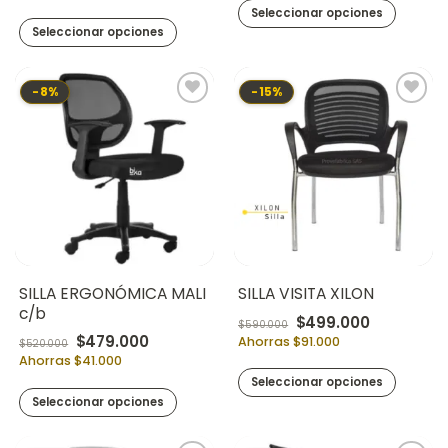
Seleccionar opciones
Seleccionar opciones
-8%
-15%
SILLA ERGONÓMICA MALI
SILLA VISITA XILON
c/b
Original price was:
Current pr
$
499.000
$
590.000
Original price was: $520.000.
Current price is: $479.000.
$
479.000
Ahorras $91.000
$
520.000
Ahorras $41.000
Seleccionar opciones
Seleccionar opciones