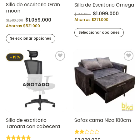
Silla de escritorio Gran
Silla de Escritorio Omega
moon
Original price was: 
Current p
$
1.099.000
$
1.370.000
Original price was: $1.580.000.
Current price is: $1.059.000.
$
1.059.000
Ahorras $271.000
$
1.580.000
Ahorras $521.000
Seleccionar opciones
Seleccionar opciones
-19%
AGOTADO
Silla de escritorio
Sofas cama Niza 180cm
Tamara con cabecera
Valorado