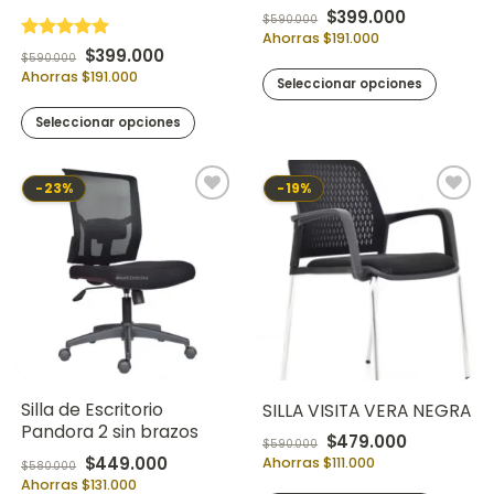
Original price was:
Current pr
$
399.000
$
590.000
Ahorras $191.000
Valorado en
Original price was: $590.000.
Current price is: $399.000.
$
399.000
$
590.000
5
de 5
Ahorras $191.000
Seleccionar opciones
Seleccionar opciones
-23%
-19%
Silla de Escritorio
SILLA VISITA VERA NEGRA
Pandora 2 sin brazos
Original price was:
Current pr
$
479.000
$
590.000
Original price was: $580.000.
Current price is: $449.000.
$
449.000
Ahorras $111.000
$
580.000
Ahorras $131.000