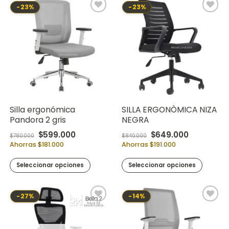
-23%
-23%
Silla ergonómica
SILLA ERGONÒMICA NIZA
Pandora 2 gris
NEGRA
Original price was: $780.000.
Current price is: $599.000.
Original price was:
Current pr
$
599.000
$
649.000
$
780.000
$
840.000
Ahorras $181.000
Ahorras $191.000
Seleccionar opciones
Seleccionar opciones
-27%
-14%