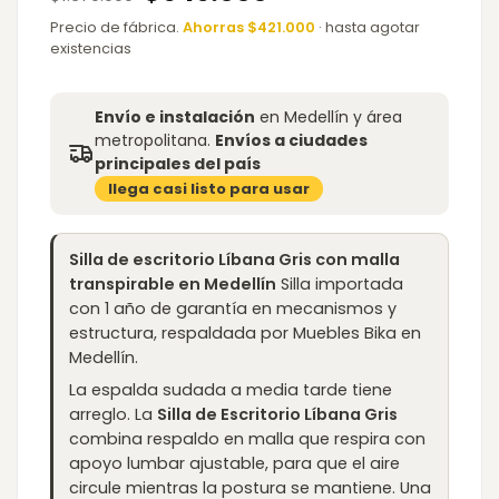
price
price
was:
is:
Precio de fábrica.
Ahorras $421.000
· hasta agotar
$1.370.000.
$949.000.
existencias
Envío e instalación
en Medellín y área
metropolitana.
Envíos a ciudades
principales del país
llega casi listo para usar
Silla de escritorio Líbana Gris con malla
transpirable en Medellín
Silla importada
con 1 año de garantía en mecanismos y
estructura, respaldada por Muebles Bika en
Medellín.
La espalda sudada a media tarde tiene
arreglo. La
Silla de Escritorio Líbana Gris
combina respaldo en malla que respira con
apoyo lumbar ajustable, para que el aire
circule mientras la postura se mantiene. Una