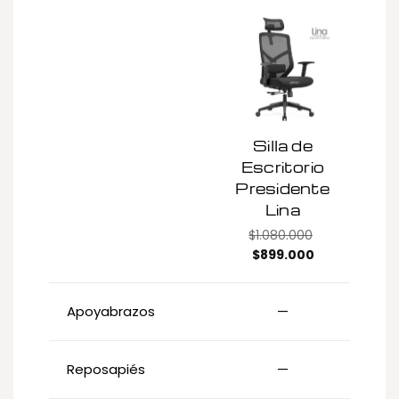
Silla de
Escritorio
Presidente
E
Lina
L
$
1.080.000
Original
Current
$
899.000
price
price
was:
is:
Apoyabrazos
—
$1.080.000.
$899.000.
Reposapiés
—