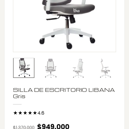
SILLA DE ESCRITORIO LIBANA
Gris
★★★★★4.6
Original
Current
$
949.000
$
1.370.000