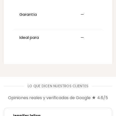
Garantía
—
m
Ideal para
—
LO QUE DICEN NUESTROS CLIENTES
Opiniones reales y verificadas de Google ★ 4.6/5
jennifer lelion