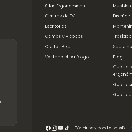
Sillas Ergonómicas
Muebles 
Centros de TV
Diseño de
Escritorios
Mantenim
Camas y Alcobas
Traslado
Ofertas Bika
Sobre no
Ver todo el catálogo
Blog
Guía: eleg
ergonóm
Guía: ce
Guía: c
m.
Términos y condiciones
Polít