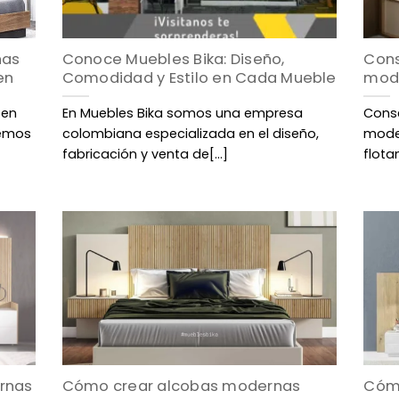
nas
Conoce Muebles Bika: Diseño,
Cons
en
Comodidad y Estilo en Cada Mueble
mod
 en
En Muebles Bika somos una empresa
Cons
remos
colombiana especializada en el diseño,
mode
fabricación y venta de[...]
flota
rnas
Cómo crear alcobas modernas
Cómo