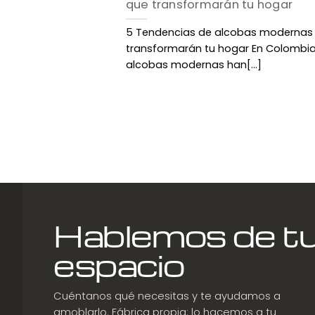
que transformarán tu hogar
5 Tendencias de alcobas modernas
transformarán tu hogar En Colombia,
alcobas modernas han[...]
Hablemos de t
espacio
Cuéntanos qué necesitas y te ayudamos a
amoblarlo. Fábrica propia: lo hacemos a tu