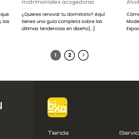
matrimoniales acogedoras
Alco
 que
¿Quieres renovar tu dormitorio? Aquí
Cómo 
 las
tienes una guía completa sobre las
Moder
últimas tendencias en diseño[...]
Espac
1
2
u
Tienda
Servic