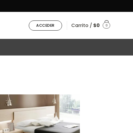
Carrito /
$
0
ACCEDER
0