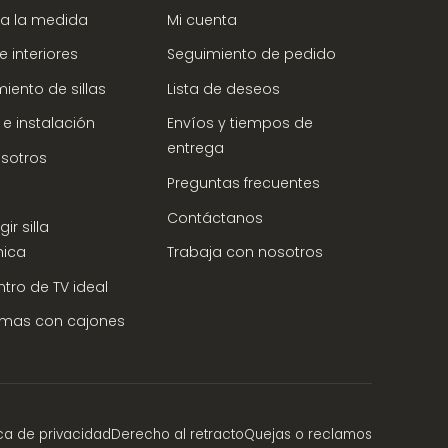
a la medida
Mi cuenta
 interiores
Seguimiento de pedido
iento de sillas
Lista de deseos
 e instalación
Envíos y tiempos de
entrega
sotros
Preguntas frecuentes
Contáctanos
ir silla
ica
Trabaja con nosotros
ntro de TV ideal
amas con cajones
ica de privacidad
Derecho al retracto
Quejas o reclamos