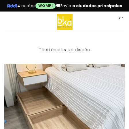
Skip
🚚
4 cuotas
Envío
a ciudades principales
WOMPI
to
content
0
Tendencias de diseño