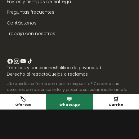
Envíos y tiempos de entrega
Preguntas frecuentes
Contáctanos
Trabaja con nosotros
Términos y condiciones
Política de privacidad
Derecho al retracto
Quejas o reclamos
¿No quedó conforme con nuestra respuesta? Conozca sus
derechos como consumidor y presente su reclamación ante la
Superintendencia de Industria y Comercio:
www.sic.gov.co
🏷️
💬
🛒
Ofertas
WhatsApp
Carrito
Pagos seguros con Wompi · Addi (4 cuotas) · Visa ·
Mastercard · American Express · PSE