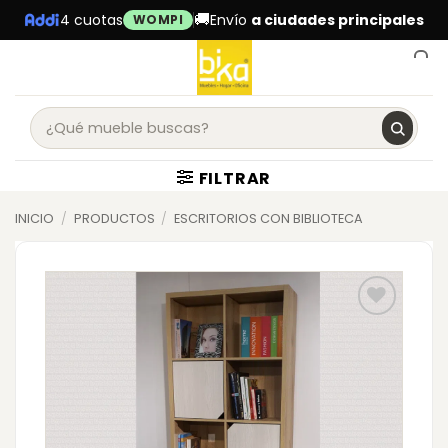
Skip
🚚
4 cuotas
Envío
a ciudades principales
WOMPI
to
content
0
FILTRAR
INICIO
/
PRODUCTOS
/
ESCRITORIOS CON BIBLIOTECA