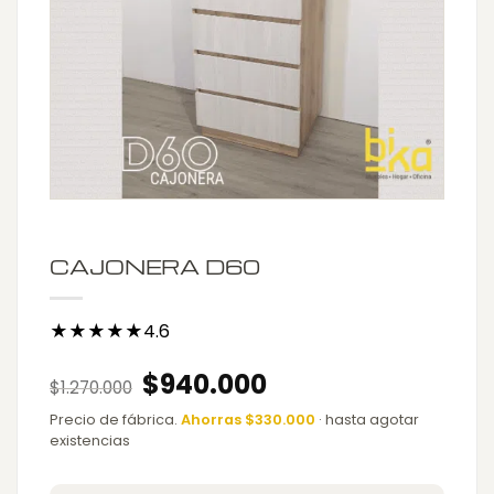
CAJONERA D60
★★★★★4.6
Original
Current
$
940.000
$
1.270.000
price
price
was:
is:
Precio de fábrica.
Ahorras $330.000
· hasta agotar
$1.270.000.
$940.000.
existencias