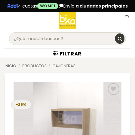
Skip
🚚
4 cuotas
Envío
a ciudades principales
WOMPI
to
content
0
FILTRAR
INICIO
/
PRODUCTOS
/
CAJONERAS
-26%