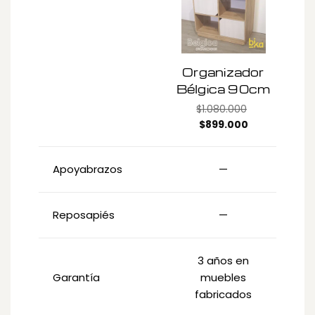
Organizador
C
Bélgica 90cm
$
1.080.000
Original
Current
$
899.000
price
price
was:
is:
Apoyabrazos
—
$1.080.000.
$899.000.
Reposapiés
—
3 años en
Garantía
muebles
fabricados