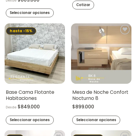
Desde
producto
Cotizar
Seleccionar opciones
Este
producto
hasta -15%
tiene
múltiples
variantes.
Las
opciones
se
pueden
elegir
en
la
Base Cama Flotante
Mesa de Noche Confort
página
Habitaciones
Nocturno 8
de
$
849.000
$
899.000
Desde
producto
Seleccionar opciones
Seleccionar opciones
Este
producto