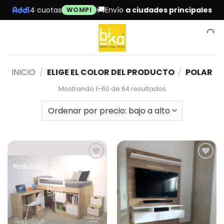
Skip
🚚
4 cuotas
Envío
a ciudades principales
WOMPI
to
content
0
INICIO
/
ELIGE EL COLOR DEL PRODUCTO
/
POLAR
Sorted
Mostrando 1–60 de 64 resultados
by
price:
low
to
high