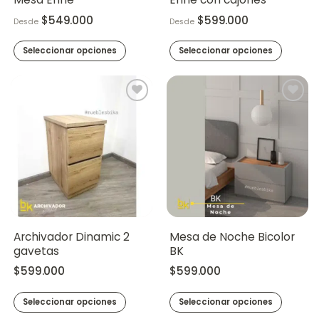
de
$
549.000
$
599.000
Desde
Desde
producto
Seleccionar opciones
Seleccionar opciones
Este
Este
producto
producto
tiene
tiene
múltiples
múltiples
variantes.
variantes.
Las
Las
opciones
opciones
se
se
pueden
pueden
elegir
elegir
en
en
la
la
Archivador Dinamic 2
Mesa de Noche Bicolor
página
página
gavetas
BK
de
de
$
599.000
$
599.000
producto
producto
Seleccionar opciones
Seleccionar opciones