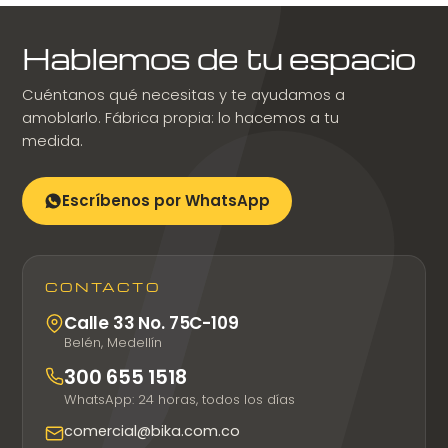
variantes.
variantes.
Las
Las
opciones
opciones
Hablemos de tu espacio
se
se
pueden
pueden
Cuéntanos qué necesitas y te ayudamos a
elegir
elegir
amoblarlo. Fábrica propia: lo hacemos a tu
en
en
medida.
la
la
página
página
de
de
Escríbenos por WhatsApp
producto
producto
CONTACTO
Calle 33 No. 75C-109
Belén, Medellín
300 655 1518
WhatsApp: 24 horas, todos los días
comercial@bika.com.co