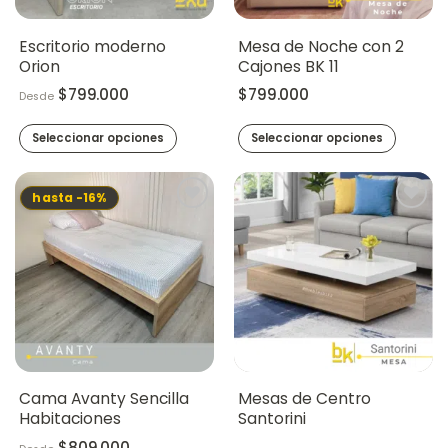
Escritorio moderno
Mesa de Noche con 2
Orion
Cajones BK 11
$
799.000
$
799.000
Desde
Seleccionar opciones
Seleccionar opciones
Este
producto
hasta -16%
tiene
múltiples
variantes.
Las
opciones
se
pueden
elegir
en
la
Cama Avanty Sencilla
Mesas de Centro
página
Habitaciones
Santorini
de
$
809.000