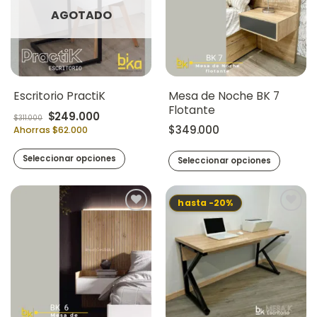
AGOTADO
Mesa de Noche BK 7
Escritorio PractiK
Flotante
Original price was: $311.000.
Current price is: $249.000.
$
249.000
$
311.000
$
349.000
Ahorras $62.000
Seleccionar opciones
Seleccionar opciones
hasta -20%