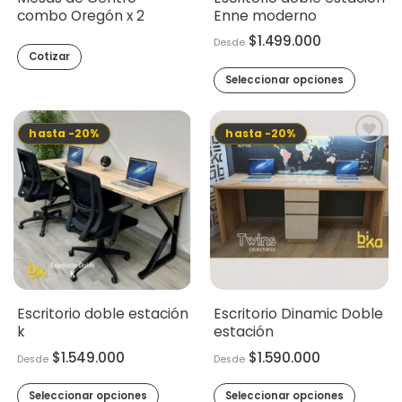
página
página
combo Oregón x 2
Enne moderno
de
de
$
1.499.000
Desde
producto
producto
Cotizar
Seleccionar opciones
Este
producto
hasta -20%
hasta -20%
tiene
múltiples
variantes.
Las
opciones
se
pueden
elegir
en
la
Escritorio doble estación
Escritorio Dinamic Doble
página
k
estación
de
$
1.549.000
$
1.590.000
Desde
Desde
producto
Seleccionar opciones
Seleccionar opciones