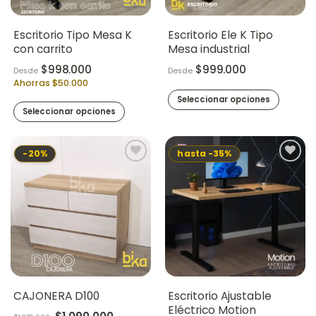
elegir
elegir
en
en
la
la
Escritorio Tipo Mesa K
Escritorio Ele K Tipo
página
página
con carrito
Mesa industrial
de
de
$
998.000
$
999.000
Desde
Desde
producto
producto
Ahorras $50.000
Seleccionar opciones
Seleccionar opciones
Este
Este
producto
producto
tiene
-20%
hasta -35%
tiene
múltiples
múltiples
variantes.
variantes.
Las
Las
opciones
opciones
se
se
pueden
pueden
elegir
elegir
en
en
la
la
página
Escritorio Ajustable
CAJONERA D100
página
Eléctrico Motion
de
Original price was: $1.370.000.
Current price is: $1.090.000.