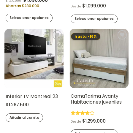
$
1.090.000
$
1.370.000
de
producto
$
1.099.000
Ahorras $280.000
Desde
producto
Seleccionar opciones
Seleccionar opciones
Este
producto
hasta -16%
tiene
múltiples
variantes.
Las
opciones
se
pueden
elegir
en
la
CamaTarima Avanty
Inferior TV Montreal 23
página
Habitaciones juveniles
$
1.267.500
de
producto
Añadir al carrito
Valorado
$
1.299.000
Desde
en
4
de
5