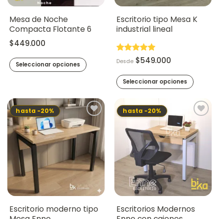
Mesa de Noche
Escritorio tipo Mesa K
Compacta Flotante 6
industrial lineal
$
449.000
Valorado en
$
549.000
Desde
Seleccionar opciones
5
de 5
Seleccionar opciones
Este
producto
hasta -20%
hasta -20%
tiene
múltiples
variantes.
Las
opciones
se
pueden
elegir
en
la
Escritorio moderno tipo
Escritorios Modernos
página
Mesa Enne
Enne con cajones