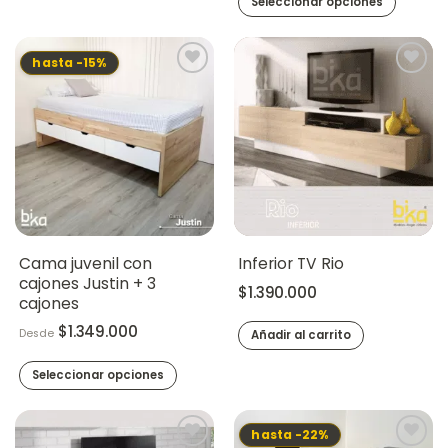
Seleccionar opciones
Este
producto
hasta -15%
tiene
múltiples
variantes.
Las
opciones
se
pueden
elegir
en
la
Cama juvenil con
Inferior TV Rio
página
cajones Justin + 3
$
1.390.000
de
cajones
producto
$
1.349.000
Desde
Añadir al carrito
Seleccionar opciones
Este
producto
hasta -22%
tiene