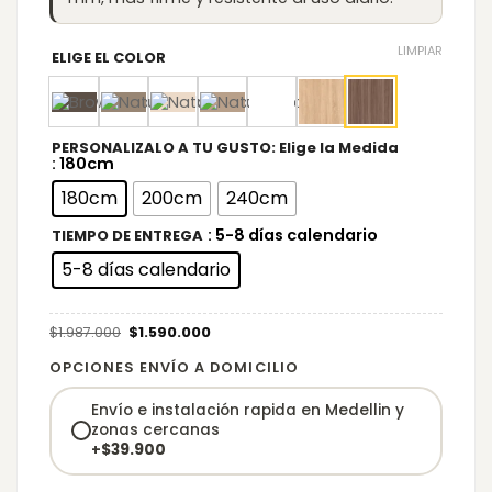
LIMPIAR
ELIGE EL COLOR
PERSONALIZALO A TU GUSTO: Elige la Medida
: 180cm
180cm
200cm
240cm
: 5-8 días calendario
TIEMPO DE ENTREGA
5-8 días calendario
Original
Current
$
1.987.000
$
1.590.000
price
price
was:
is:
$1.987.000.
$1.590.000.
OPCIONES ENVÍO A DOMICILIO
Envío e instalación rapida en Medellin y
zonas cercanas
+
$
39.900