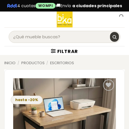
Skip
🚚
4 cuotas
Envío
a ciudades principales
WOMPI
to
content
0
FILTRAR
INICIO
/
PRODUCTOS
/
ESCRITORIOS
hasta -20%