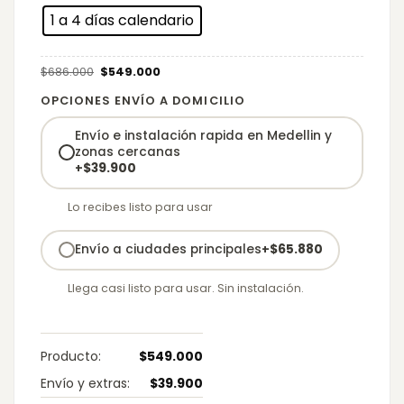
1 a 4 días calendario
Original
Current
$
686.000
$
549.000
price
price
was:
is:
$686.000.
$549.000.
OPCIONES ENVÍO A DOMICILIO
Envío e instalación rapida en Medellin y
zonas cercanas
+
$
39.900
Lo recibes listo para usar
Envío a ciudades principales
+
$
65.880
Llega casi listo para usar. Sin instalación.
Producto:
$
549.000
Envío y extras:
$
39.900