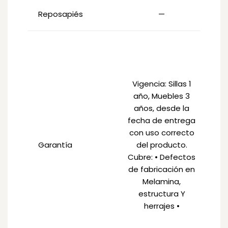
Reposapiés
—
Vi
d
d
Vigencia: Sillas 1
us
año, Muebles 3
pr
años, desde la
fecha de entrega
con uso correcto
Garantía
del producto.
Cubre: • Defectos
de fabricación en
Melamina,
estructura Y
me
herrajes •
e