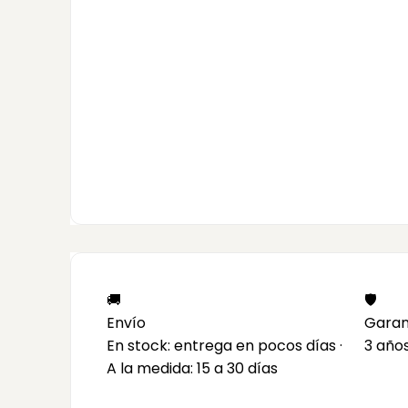
🚚
🛡️
Envío
Garan
En stock: entrega en pocos días ·
3 año
A la medida: 15 a 30 días