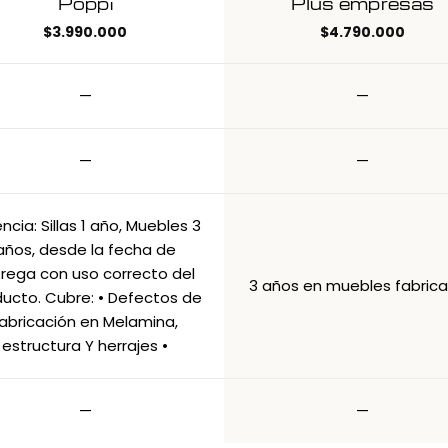
Poppi
Plus empresas
$
3.990.000
$
4.790.000
—
—
—
—
ncia: Sillas 1 año, Muebles 3
años, desde la fecha de
rega con uso correcto del
3 años en muebles fabric
ucto. Cubre: • Defectos de
abricación en Melamina,
estructura Y herrajes •
—
—