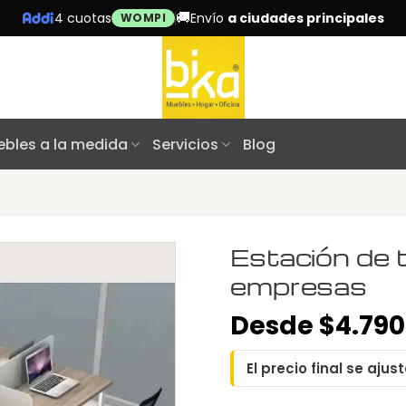
🚚
4 cuotas
Envío
a ciudades principales
WOMPI
bles a la medida
Servicios
Blog
Estación de 
empresas
Desde $4.790
El precio final se aj