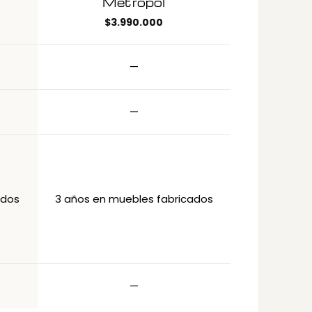
Metropol
$
3.990.000
—
—
ados
3 años en muebles fabricados
—