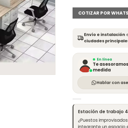
COTIZAR POR WHAT
Envío e instalación
e
ciudades principales
En línea
Te asesoramos 
medida
Hablar con as
Estación de trabajo 
¿Puestos improvisados 
integrante un espacio