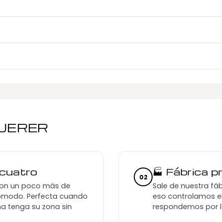
QUERER
 cuatro
🏭 Fábrica p
02
con un poco más de
Sale de nuestra fáb
cómodo. Perfecta cuando
eso controlamos e
a tenga su zona sin
respondemos por l