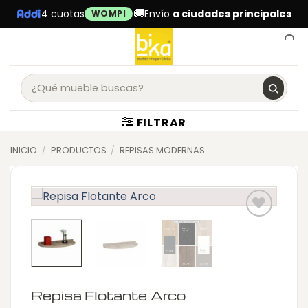
Skip
🚚
4 cuotas
Envío
a ciudades principales
WOMPI
to
content
0
FILTRAR
INICIO
/
PRODUCTOS
/
REPISAS MODERNAS
Repisa Flotante Arco