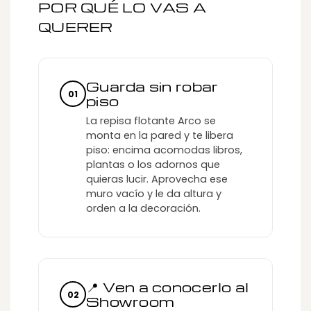
POR QUÉ LO VAS A
QUERER
Guarda sin robar
01
piso
La repisa flotante Arco se
monta en la pared y te libera
piso: encima acomodas libros,
plantas o los adornos que
quieras lucir. Aprovecha ese
muro vacío y le da altura y
orden a la decoración.
📍 Ven a conocerlo al
02
Showroom