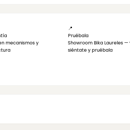
📍
tía
Pruébala
 en mecanismos y
Showroom Bika Laureles — 
ctura
siéntate y pruébala