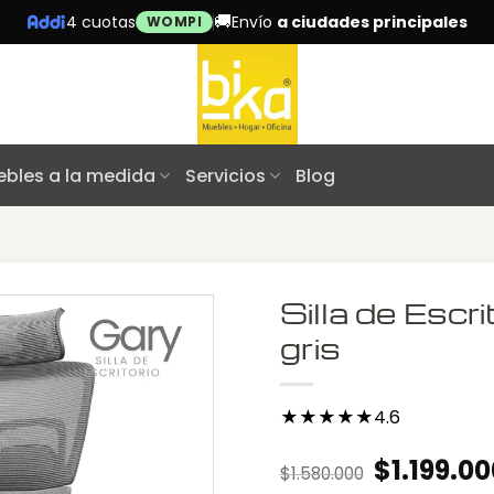
🚚
4 cuotas
Envío
a ciudades principales
WOMPI
bles a la medida
Servicios
Blog
Silla de Escr
gris
★★★★★4.6
Original
$
1.199.00
$
1.580.000
price