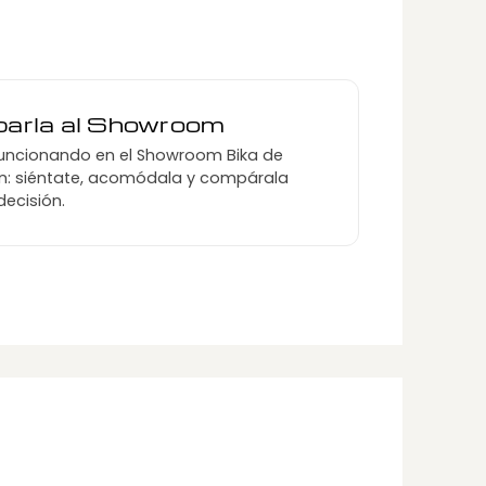
obarla al Showroom
uncionando en el Showroom Bika de
lín: siéntate, acomódala y compárala
decisión.