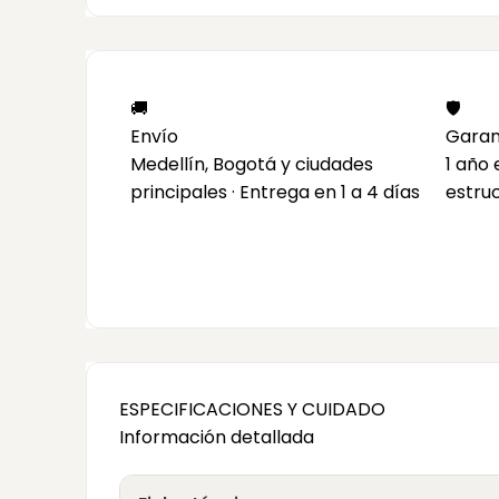
🚚
🛡️
Envío
Garan
Medellín, Bogotá y ciudades
1 año
principales · Entrega en 1 a 4 días
estru
ESPECIFICACIONES Y CUIDADO
Información detallada