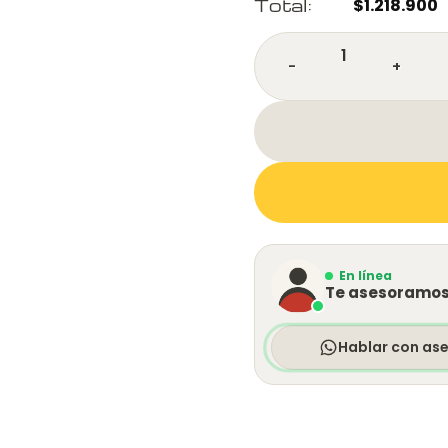
Total:
$
1.218.900
Silla de Escritorio Presi
En línea
Te asesoramos 
Hablar con as