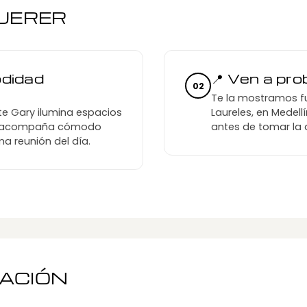
QUERER
odidad
📍 Ven a pr
02
Te la mostramos f
ente Gary ilumina espacios
Laureles, en Medel
 te acompaña cómodo
antes de tomar la 
ma reunión del día.
MACIÓN