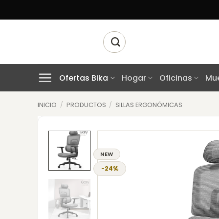
Skip
to
content
Buscar
por:
Ofertas Bika
Hogar
Oficinas
Mue
INICIO
/
PRODUCTOS
/
SILLAS ERGONÓMICAS
NEW
-24%