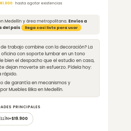
is:
81.000
· hasta agotar existencias
$1.199.000.
n Medellín y área metropolitana.
Envíos a
 del país
llega casi listo para usar
 de trabajo combine con la decoración? La
de oficina con soporte lumbar en un tono
de bien el despacho que el estudio en casa,
 te dejan moverte sin esfuerzo. Pídela hoy:
a rápido.
año de garantía en mecanismos y
por Muebles Bika en Medellín.
DADES PRINCIPALES
LLÍN
+
$
19.900