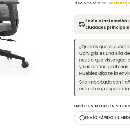
was:
Precio de fábrica.
Ahorras $3
$1.580.000.
Envío e instalación
e
ciudades principales
¿Quieres que el puesto
Gary gris es una silla 
neutro que viste igual 
y sus ruedas giratorias
Muebles Bika te la enví
Silla importada con 1 
estructura, respaldada 
ENVÍO EN MEDELLÍN Y CIU
ENVÍO RÁPIDO EN MEDE