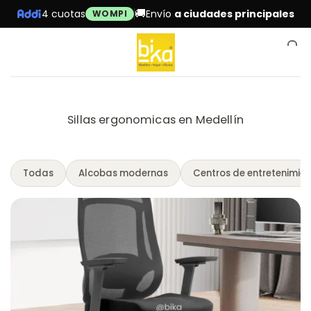
Skip
🚚
4 cuotas
Envío
a ciudades principales
WOMPI
to
content
0
Sillas ergonomicas en Medellín
Todas
Alcobas modernas
Centros de entretenimie