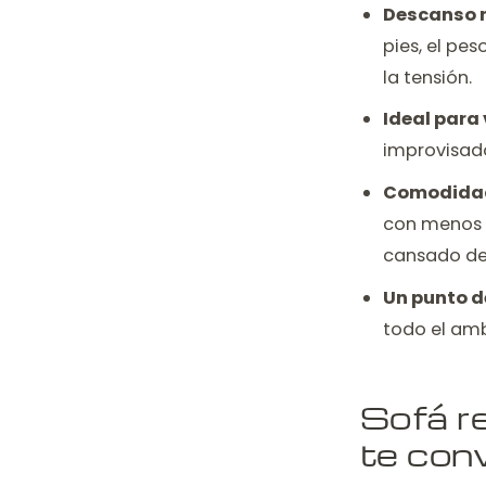
Descanso r
pies, el pe
la tensión.
Ideal para 
improvisad
Comodidad 
con menos 
cansado del
Un punto de
todo el amb
Sofá re
te con