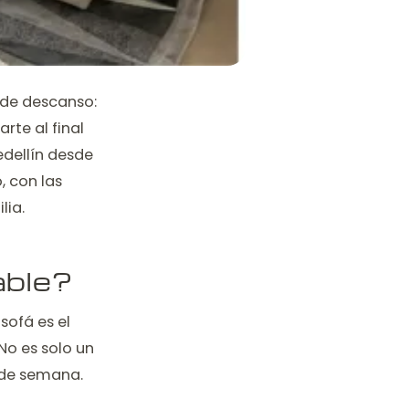
 de descanso:
rte al final
edellín desde
, con las
lia.
nable?
sofá es el
No es solo un
n de semana.