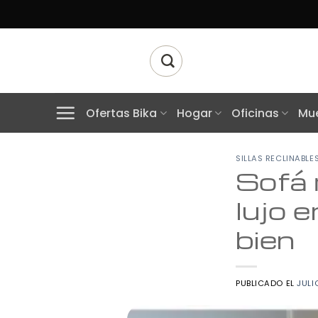
Skip
to
content
Buscar
por:
Ofertas Bika
Hogar
Oficinas
Mue
SILLAS RECLINABLE
Sofá 
lujo 
bien
PUBLICADO EL
JULI