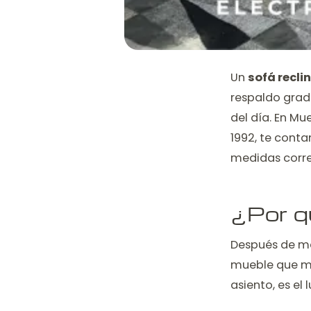
Un
sofá recli
respaldo gradu
del día. En Mu
1992, te conta
medidas correc
¿Por qu
Después de má
mueble que más
asiento, es el 