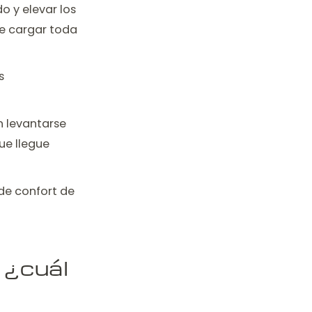
do y elevar los
de cargar toda
s
 levantarse
ue llegue
de confort de
: ¿cuál