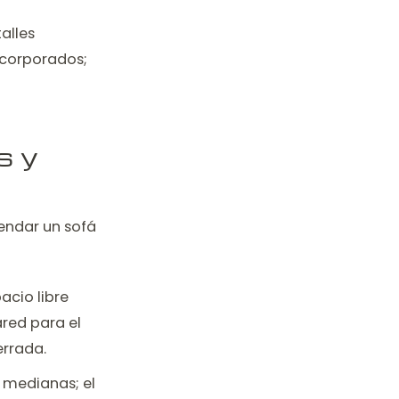
alles
ncorporados;
s y
endar un sofá
acio libre
red para el
errada.
 medianas; el