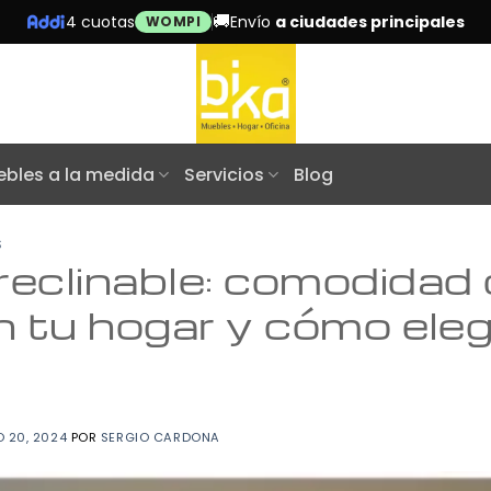
🚚
4 cuotas
Envío
a ciudades principales
WOMPI
bles a la medida
Servicios
Blog
S
reclinable: comodidad
en tu hogar y cómo eleg
O 20, 2024
POR
SERGIO CARDONA