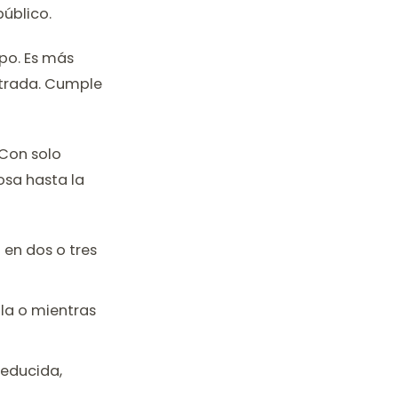
público.
po. Es más
entrada. Cumple
 Con solo
osa hasta la
en dos o tres
ula o mientras
reducida,