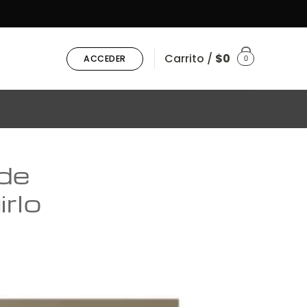
Carrito /
$
0
ACCEDER
0
 de
irlo