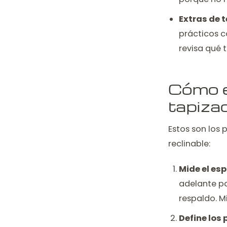
Extras de 
prácticos c
revisa qué 
Cómo e
tapiza
Estos son los
reclinable:
Mide el esp
adelante pa
respaldo. M
Define los 