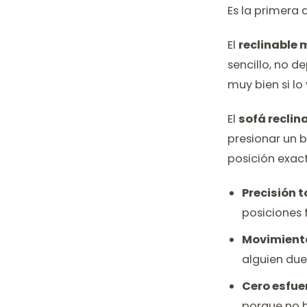
Es la primera 
El
reclinable
sencillo, no d
muy bien si lo
El
sofá reclina
presionar un b
posición exact
Precisión t
posiciones 
Movimiento
alguien due
Cero esfue
porque no h