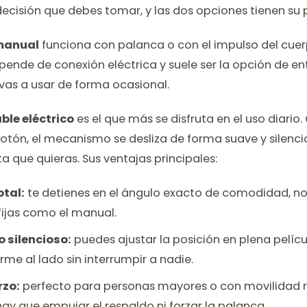
decisión que debes tomar, y las dos opciones tienen su 
 manual
funciona con palanca o con el impulso del cuer
epende de conexión eléctrica y suele ser la opción de 
 vas a usar de forma ocasional.
ble eléctrico
es el que más se disfruta en el uso diario.
otón, el mecanismo se desliza de forma suave y silenci
a que quieras. Sus ventajas principales:
otal:
te detienes en el ángulo exacto de comodidad, no 
fijas como el manual.
 silencioso:
puedes ajustar la posición en plena pelíc
rme al lado sin interrumpir a nadie.
rzo:
perfecto para personas mayores o con movilidad 
ay que empujar el respaldo ni forzar la palanca.