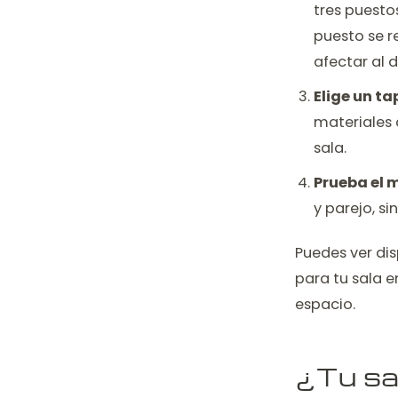
tres puestos
puesto se r
afectar al d
Elige un ta
materiales 
sala.
Prueba el 
y parejo, si
Puedes ver dis
para tu sala 
espacio.
¿Tu sa