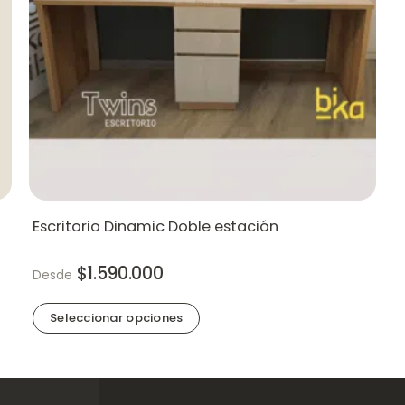
Escritorio Dinamic Doble estación
$
1.590.000
Desde
Seleccionar opciones
Este
producto
tiene
múltiples