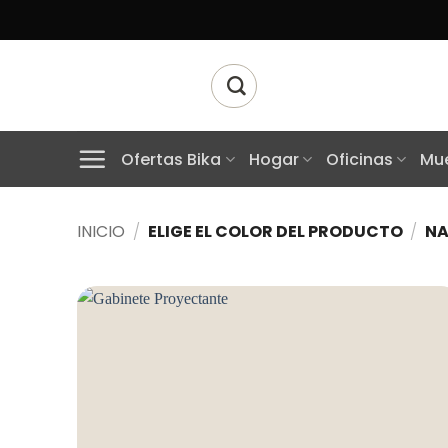
Skip
to
content
Buscar
por:
Ofertas Bika
Hogar
Oficinas
Mue
INICIO
/
ELIGE EL COLOR DEL PRODUCTO
/
NA