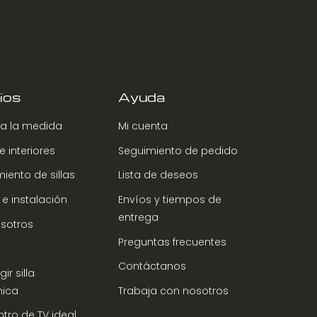
ios
Ayuda
a la medida
Mi cuenta
 interiores
Seguimiento de pedido
iento de sillas
Lista de deseos
 e instalación
Envíos y tiempos de
entrega
sotros
Preguntas frecuentes
Contáctanos
ir silla
ica
Trabaja con nosotros
ntro de TV ideal