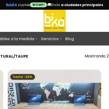
🚚
4 cuotas
Envío
a ciudades principales
WOMPI
bles a la medida
Servicios
Blog
Mostrando 2
TURAL/TAUPE
hasta -20%