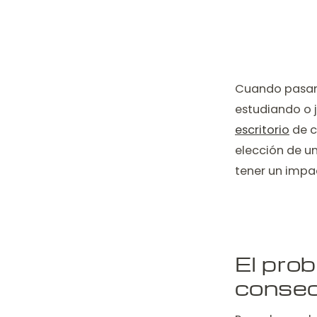
Cuando pasamo
estudiando o 
escritorio
de c
elección de un
tener un impac
El pro
consec