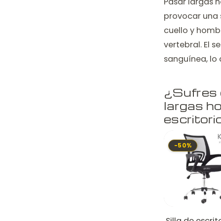
Pasar largas 
provocar una s
cuello y homb
vertebral. El 
sanguínea, lo 
¿Sufres 
largas ho
escritorio
-50%
Silla de escrit