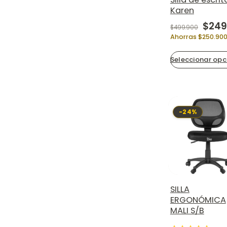
Karen
Origi
$
249.
$
499.900
Ahorras $250.90
Seleccionar opc
-24%
SILLA
ERGONÓMICA
MALI S/B