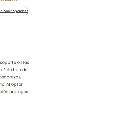
ccionar opciones
soporte en las
 Este tipo de
posabrazos,
o. Al optar
mbién proteges