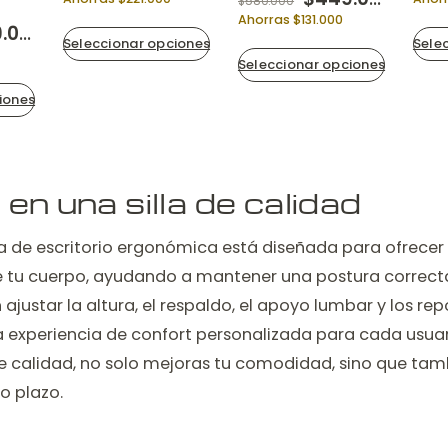
$
580.000
Ahorras $131.000
nal price was: $590.000.
Current price is: $449.000.
000
Seleccionar opciones
Sele
Seleccionar opciones
iones
r en una silla de calidad
a de escritorio ergonómica está diseñada para ofrecer 
e tu cuerpo, ayudando a mantener una postura correcta.
n ajustar la altura, el respaldo, el apoyo lumbar y los re
 experiencia de confort personalizada para cada usuari
 de calidad, no solo mejoras tu comodidad, sino que ta
go plazo.