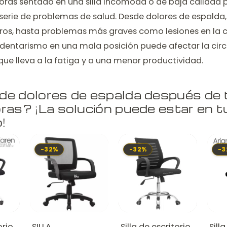
horas sentado en una silla incómoda o de baja calidad
erie de problemas de salud. Desde dolores de espalda, 
ros, hasta problemas más graves como lesiones en la
sedentarismo en una mala posición puede afectar la cir
que lleva a la fatiga y a una menor productividad.
de dolores de espalda después de 
ras? ¡La solución puede estar en tu
!
-32%
-32%
-3
orio
SILLA
Silla de escritorio
Sill