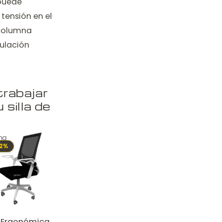
 puede
tensión en el
 columna
culación
trabajar
 silla de
2%
a Ergonómica