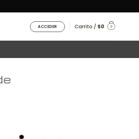
Carrito /
$
0
ACCEDER
0
de