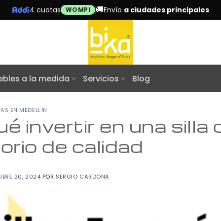
🚚
4 cuotas
Envío
a ciudades principales
WOMPI
bles a la medida
Servicios
Blog
AS EN MEDELLÍN
é invertir en una silla 
torio de calidad
BRE 20, 2024
POR
SERGIO CARDONA