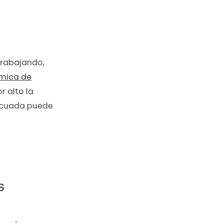
trabajando,
ómica de
 alto la
adecuada puede
s