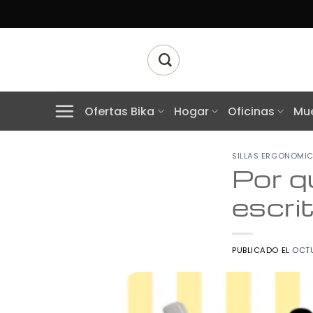
Skip
to
content
Buscar
por:
Ofertas Bika
Hogar
Oficinas
Mue
SILLAS ERGONOMIC
Por qu
escri
PUBLICADO EL
OCTU