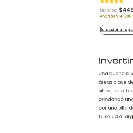
Valorado en
Origi
$
449.
$
590.000
5
de 5
Ahorras $141.000
Seleccionar opc
Inverti
Una buena sill
áreas clave d
sillas permite
brindando una
por una silla
tu salud a lar