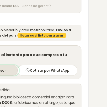
n desde 1992 · 3 años de garantía
n Medellín y área metropolitana.
Envíos a
 del país
llega casi listo para usar
al instante para que compres a tu
esor
Cotizar por WhatsApp
medida
ninguna biblioteca comercial encaja? Para
a DX08
: la fabricamos en el largo justo que