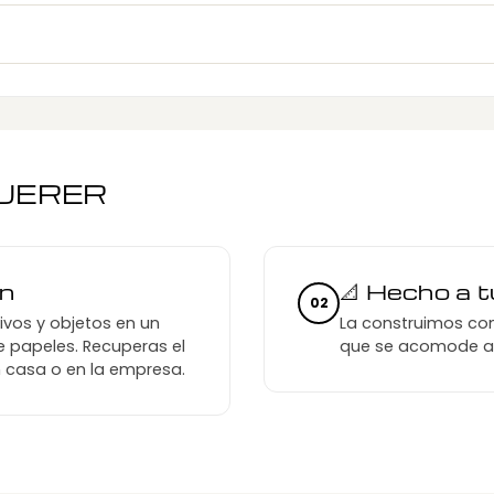
QUERER
en
📐 Hecho a 
02
hivos y objetos en un
La construimos con
de papeles. Recuperas el
que se acomode a t
n casa o en la empresa.