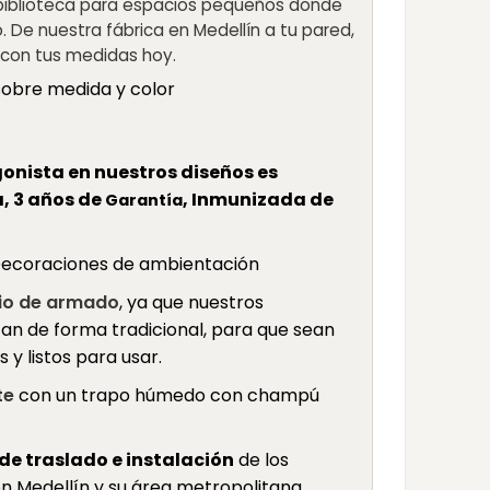
 biblioteca para espacios pequeños donde
 De nuestra fábrica en Medellín a tu pared,
la con tus medidas hoy.
sobre medida y color
gonista en nuestros diseños es
 3 años de
, Inmunizada de
Garantía
 Decoraciones de ambientación
cio de armado
, ya que nuestros
an de forma tradicional, para que sean
s y listos para usar.
te
con un trapo húmedo con champú
de traslado e instalación
de los
n Medellín y su área metropolitana