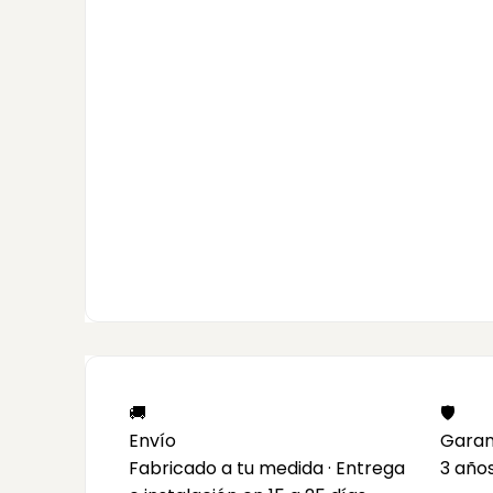
🚚
🛡️
Envío
Garan
Fabricado a tu medida · Entrega
3 año