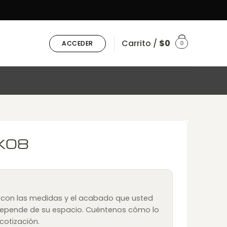
Carrito /
$
0
ACCEDER
0
DX08
a con las medidas y el acabado que usted
io depende de su espacio. Cuéntenos cómo lo
cotización.