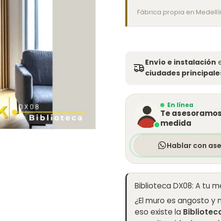
Fábrica propia en Medellí
Envío e instalación
e
ciudades principales
En línea
Te asesoramos 
medida
Hablar con as
Biblioteca DX08: A tu 
¿El muro es angosto y 
eso existe la
Bibliotec