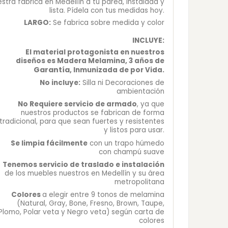
stra fábrica en Medellín a tu pared, instalada y
lista. Pídela con tus medidas hoy.
LARGO:
Se fabrica sobre medida y color
INCLUYE:
El material protagonista en nuestros
diseños es Madera Melamina, 3 años de
Garantía
, Inmunizada de por Vida.
No incluye:
Silla ni Decoraciones de
ambientación
No Requiere servicio de armado
, ya que
nuestros productos se fabrican de forma
tradicional, para que sean fuertes y resistentes
y listos para usar.
Se limpia fácilmente
con un trapo húmedo
con champú suave
Tenemos servicio de traslado e instalación
de los muebles nuestros en Medellín y su área
metropolitana
Colores
a elegir entre 9 tonos de melamina
(Natural, Gray, Bone, Fresno, Brown, Taupe,
Plomo, Polar veta y Negro veta) según carta de
colores