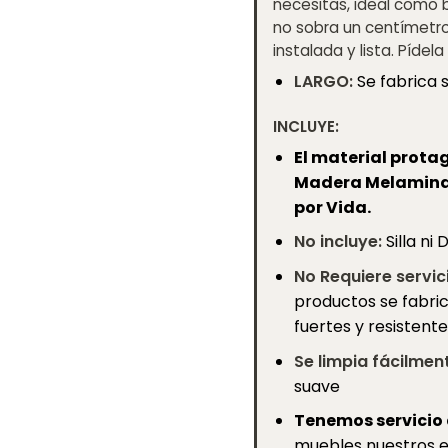
necesitas, ideal como
no sobra un centímetro.
instalada y lista. Píde
LARGO:
Se fabrica 
INCLUYE:
El material prota
Madera Melamina,
por Vida.
No incluye:
Silla ni
No Requiere servi
productos se fabric
fuertes y resistente
Se limpia fácilmen
suave
Tenemos servicio 
muebles nuestros e