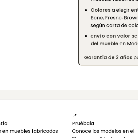
Colores
a elegir e
Bone, Fresno, Brown
según carta de col
envío con valor se
del mueble
en Mede
Garantía de 3 años
po
📍
tía
Pruébala
s en muebles fabricados
Conoce los modelos en el