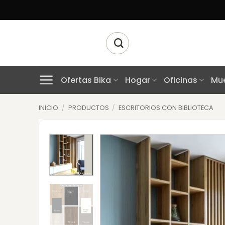
Skip
to
content
Buscar
por:
Ofertas Bika
Hogar
Oficinas
Mue
INICIO
/
PRODUCTOS
/
ESCRITORIOS CON BIBLIOTECA