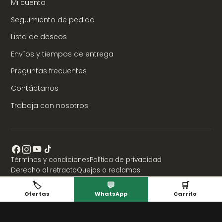
Mi cuenta
Seguimiento de pedido
Lista de deseos
Envíos y tiempos de entrega
Preguntas frecuentes
Contáctanos
Trabaja con nosotros
Términos y condiciones
Política de privacidad
Derecho al retracto
Quejas o reclamos
🏷️
💬
🛒
¿No quedó conforme con nuestra respuesta? Conozca sus
Ofertas
WhatsApp
Carrito
derechos como consumidor y presente su reclamación ante la
Superintendencia de Industria y Comercio:
www.sic.gov.co