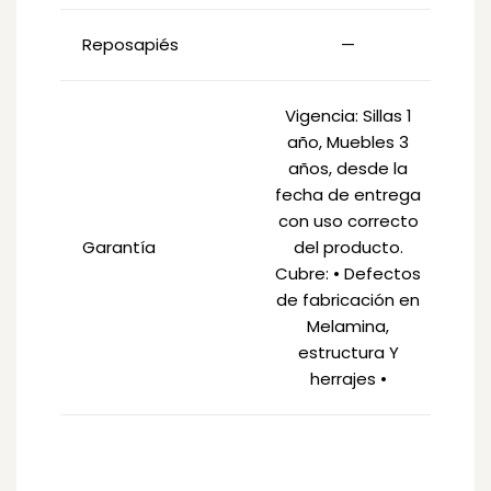
Reposapiés
—
Vigencia: Sillas 1
Vi
año, Muebles 3
a
años, desde la
a
fecha de entrega
fe
con uso correcto
co
Garantía
del producto.
Cubre: • Defectos
Cu
de fabricación en
de
Melamina,
estructura Y
herrajes •