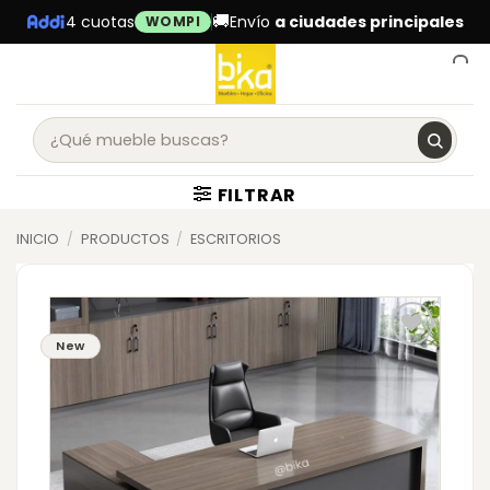
Skip
🚚
4 cuotas
Envío
a ciudades principales
WOMPI
to
content
0
FILTRAR
INICIO
/
PRODUCTOS
/
ESCRITORIOS
New