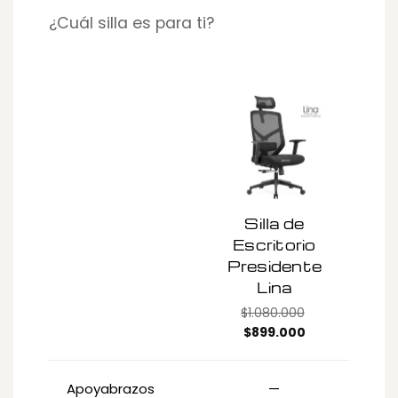
¿Cuál silla es para ti?
Silla de
E
Escritorio
ER
Presidente
M
Lina
$
1.080.000
Original
Current
$
899.000
price
price
was:
is:
Apoyabrazos
—
$1.080.000.
$899.000.