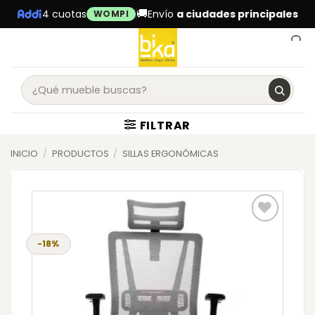
Skip
🚚
4 cuotas
Envío
a ciudades principales
WOMPI
to
content
0
FILTRAR
INICIO
/
PRODUCTOS
/
SILLAS ERGONÓMICAS
-18%