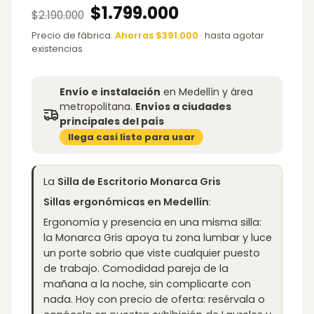
Original
Current
$
1.799.000
$
2.190.000
price
price
was:
is:
Precio de fábrica.
Ahorras $391.000
· hasta agotar
$2.190.000.
$1.799.000.
existencias
Envío e instalación
en Medellín y área
metropolitana.
Envíos a ciudades
principales del país
llega casi listo para usar
La
Silla de Escritorio Monarca Gris
Sillas ergonómicas en Medellín
:
Ergonomía y presencia en una misma silla:
la Monarca Gris apoya tu zona lumbar y luce
un porte sobrio que viste cualquier puesto
de trabajo. Comodidad pareja de la
mañana a la noche, sin complicarte con
nada. Hoy con precio de oferta: resérvala o