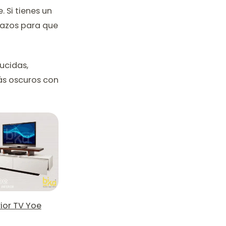
 Si tienes un
razos para que
ducidas,
ás oscuros con
rior TV Yoe