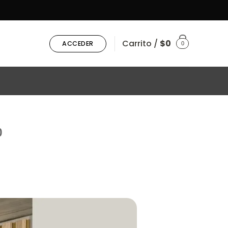
Carrito /
$
0
ACCEDER
0
o