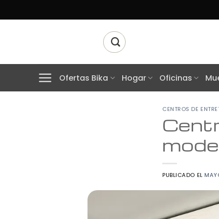
Skip
to
content
Buscar
por:
Ofertas Bika
Hogar
Oficinas
Mue
CENTROS DE ENTRE
Centr
moder
PUBLICADO EL
MAYO