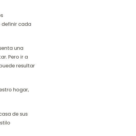
es
 definir cada
senta una
r. Pero ir a
puede resultar
estro hogar,
 casa de sus
tilo