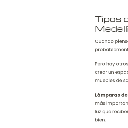
Tipos 
Medellí
Cuando piensa
probablemente
Pero hay otro
crear un espac
muebles de sa
Lámparas de
más important
luz que recib
bien.