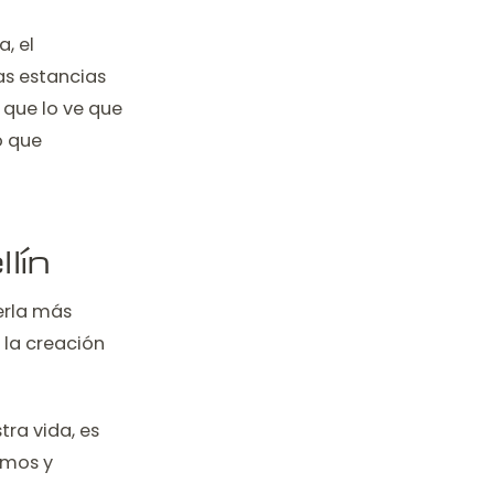
, el
as estancias
 que lo ve que
o que
lín
erla más
 la creación
tra vida, es
amos y