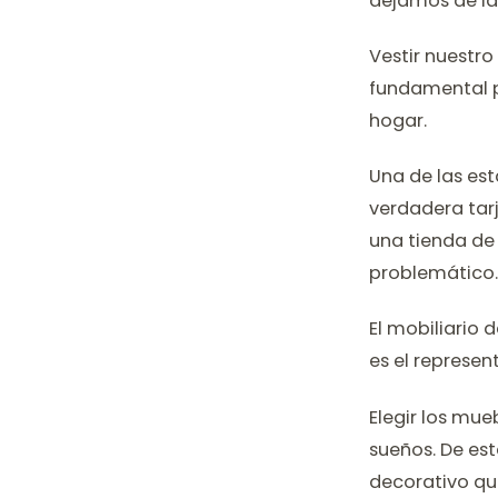
dejamos de la
Vestir nuestr
fundamental p
hogar.
Una de las es
verdadera tarj
una tienda de
problemático.
El mobiliario 
es el represe
Elegir los mue
sueños. De es
decorativo qu