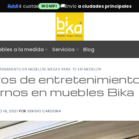
🚚
4 cuotas
Envío
a ciudades principales
WOMPI
bles a la medida
Servicios
Blog
,
TENIMIENTO EN MEDELLÍN
MESAS PARA TV EN MEDELLÍN
os de entretenimient
nos en muebles Bika
 16, 2021
POR
SERGIO CARDONA