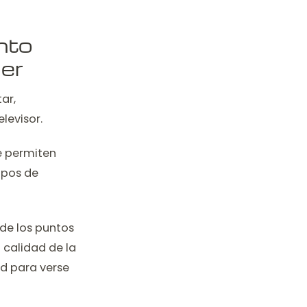
nto
der
ar,
levisor.
e permiten
ipos de
de los puntos
 calidad de la
d para verse