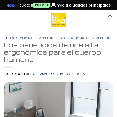
Skip
🚚
4 cuotas
Envío
a ciudades principales
WOMPI
to
content
0
,
SILLAS DE OFICINA EN MEDELLÍN
SILLAS ERGONOMICAS EN MEDELLÍN
Los beneficios de una silla
ergonómica para el cuerpo
humano
PUBLICADO EL
JULIO 6, 2020
POR
SERGIO CARDONA