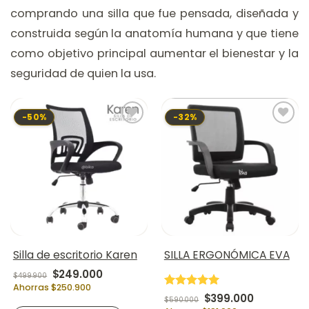
comprando una silla que fue pensada, diseñada y
construida según la anatomía humana y que tiene
como objetivo principal aumentar el bienestar y la
seguridad de quien la usa.
-50%
-32%
Silla de escritorio Karen
SILLA ERGONÓMICA EVA
Original price was: $499.900.
Current price is: $249.000.
$
249.000
$
499.900
Ahorras $250.900
Valorado en
Original price was:
Current pr
$
399.000
$
590.000
5
de 5