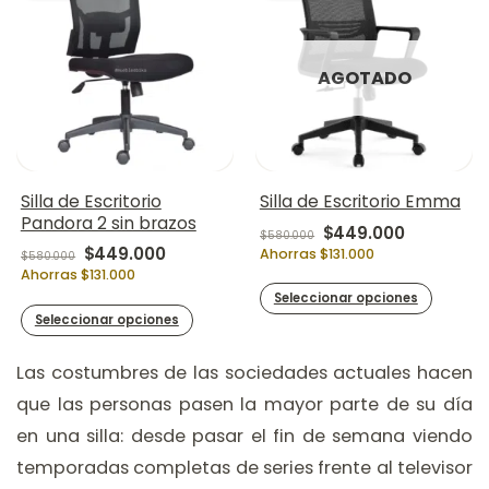
AGOTADO
Silla de Escritorio
Silla de Escritorio Emma
Pandora 2 sin brazos
Original price was:
Current pr
$
449.000
$
580.000
Original price was: $580.000.
Current price is: $449.000.
$
449.000
Ahorras $131.000
$
580.000
Ahorras $131.000
Seleccionar opciones
Seleccionar opciones
Las costumbres de las sociedades actuales hacen
que las personas pasen la mayor parte de su día
en una silla: desde pasar el fin de semana viendo
temporadas completas de series frente al televisor