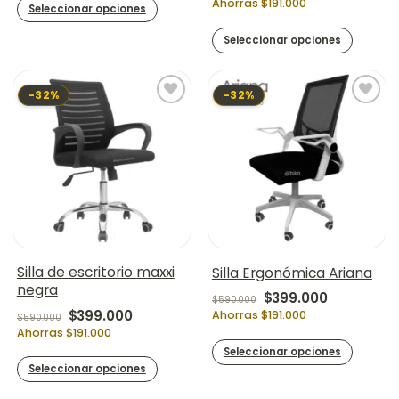
Ahorras $191.000
Seleccionar opciones
Seleccionar opciones
-32%
-32%
Silla de escritorio maxxi
Silla Ergonómica Ariana
negra
Original price was:
Current pr
$
399.000
$
590.000
Original price was: $590.000.
Current price is: $399.000.
$
399.000
Ahorras $191.000
$
590.000
Ahorras $191.000
Seleccionar opciones
Seleccionar opciones